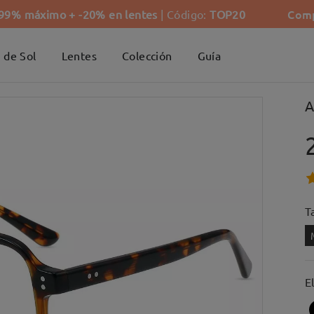
Comp
-99% máximo + -20% en lentes
| Código:
TOP20
 de Sol
Lentes
Colección
Guía
A
Ta
E