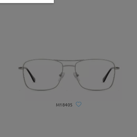
M18405