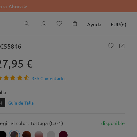
ra Ahora >
Ayuda
EUR
(
€
)
C55846
27,95 €
355 Comentarios
lla:
M
Guía de Talla
legir el color: Tortuga (C3-1)
disponible