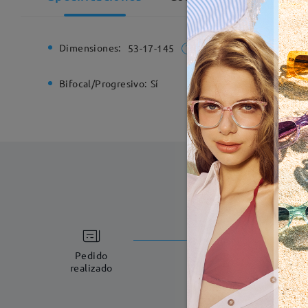
Dimensiones:
Ancho de
53-17-145
Bifocal/Progresivo:
Sí
Bisagra d
Fabricac
5-7 días laboral
Pedido
realizado