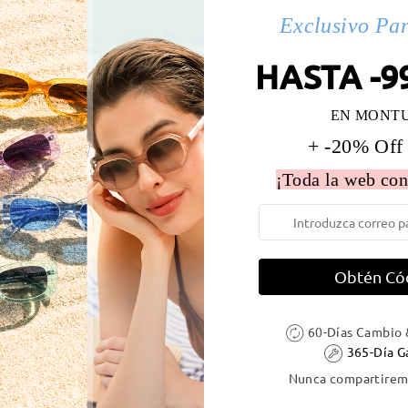
Exclusivo Pa
 la montura:
129 mm
(
Medio
)
Diametro de lentes:
54 mm
HASTA -9
e resorte:
No
Material de la montura:
Acetat
EN MONT
+ -20% Off
¡Toda la web con
DELIVERY
Obtén Có
ión
es
detalles
60-Días Cambio 
5
Enviado
365-Día G
Nunca compartiremo