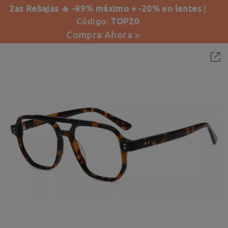
2as Rebajas 🔥 -99% máximo + -20% en lentes
|
Código:
TOP20
Compra Ahora >