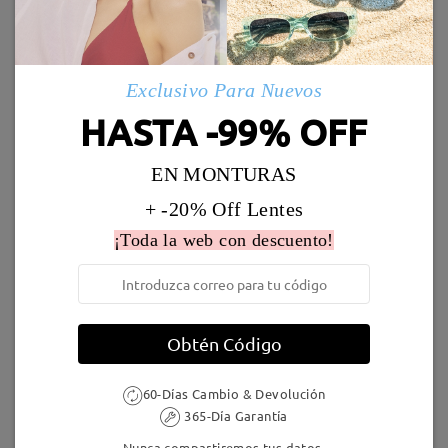
Enviado
Leer todos los
Marcos Similares
comentarios
Deje su comentario
Exclusivo Para Nuevos
Envío
5-7 días laborales
detalles
HASTA -99% OFF
EN MONTURAS
Llegado
+ -20% Off Lentes
¡Toda la web con descuento!
M26669
16,95 €
Judy174
9,95 €
Obtén Código
60-Días Cambio & Devolución
365-Día Garantía
AC62703
9,95 €
TR15934
3,00 €
Nunca compartiremos tus datos.