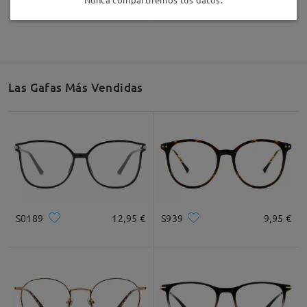
Las Gafas Más Vendidas
S0189
12,95 €
S939
9,95 €