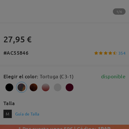
1/6
27,95 €
#AC55846
354
Elegir el color
:
Tortuga (C3-1)
disponible
Talla
M
Guía de Talla
1 Par cuesta unos 50€ | Código:
1PAR