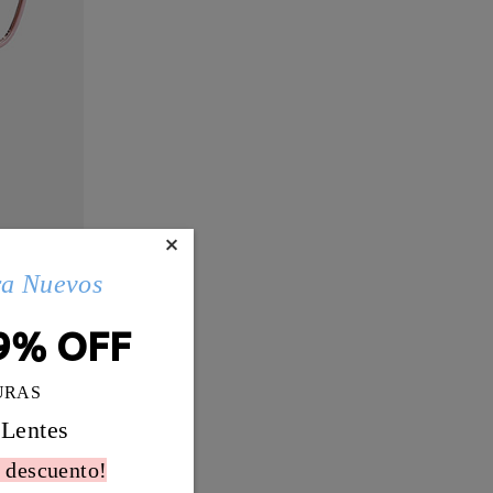
×
ra Nuevos
9% OFF
URAS
 Lentes
 descuento!