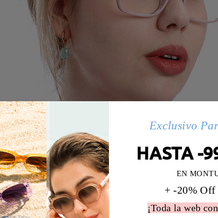
Exclusivo Pa
HASTA -9
EN MONT
+ -20% Off
¡Toda la web con