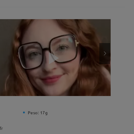
Peso:
17g
Tr