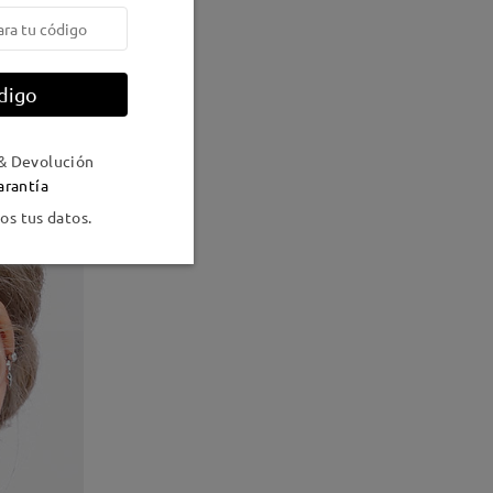
digo
& Devolución
arantía
s tus datos.