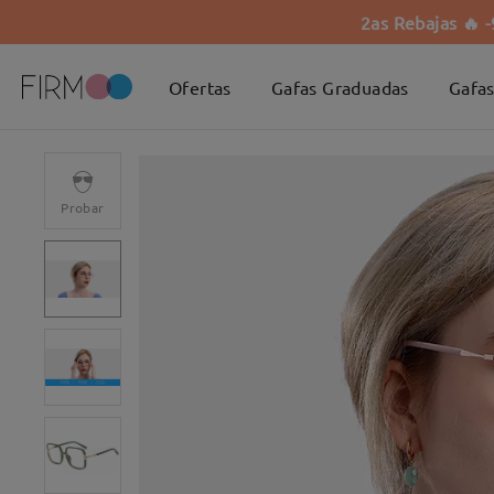
2as Rebajas 🔥 
Ofertas
Gafas Graduadas
Gafas
Probar