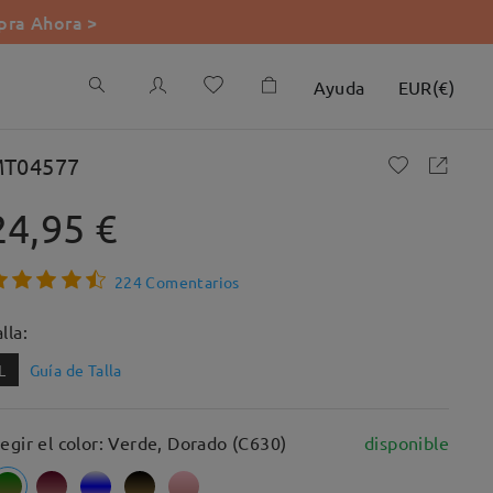
ra Ahora >
Ayuda
EUR
(
€
)
T04577
24,95 €
224 Comentarios
lla:
L
Guía de Talla
legir el color: Verde, Dorado (C630)
disponible