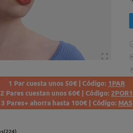
1 Par cuesta unos 50€ | Código:
1PAR
2 Pares cuestan unos 60€ | Código:
2POR1
3 Pares+ ahorra hasta 100€ | Código:
MAS
es(224)