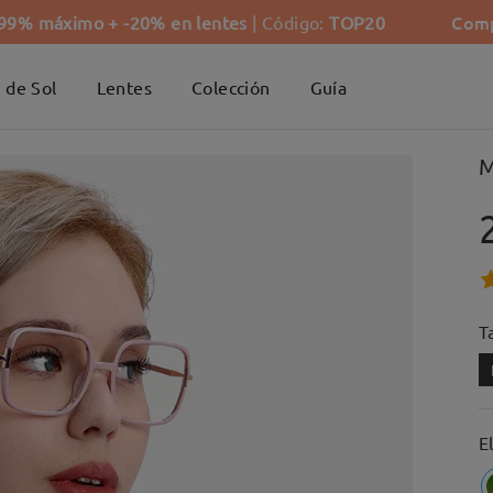
Comp
-99% máximo + -20% en lentes
| Código:
TOP20
 de Sol
Lentes
Colección
Guía
M
Ta
E