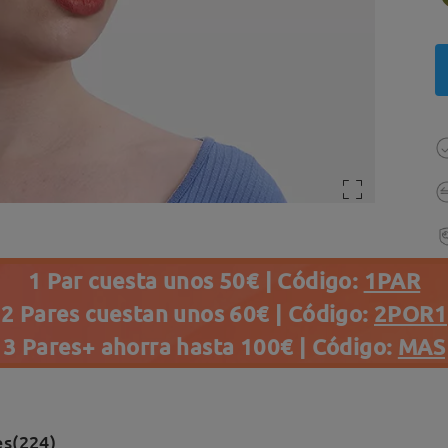
1 Par cuesta unos 50€ | Código:
1PAR
2 Pares cuestan unos 60€ | Código:
2POR1
3 Pares+ ahorra hasta 100€ | Código:
MAS
es(224)