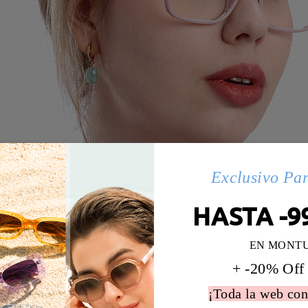
Exclusivo Pa
HASTA -9
EN MONT
+ -20% Off
¡Toda la web con