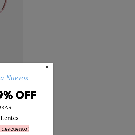
×
ra Nuevos
9% OFF
URAS
 Lentes
 descuento!