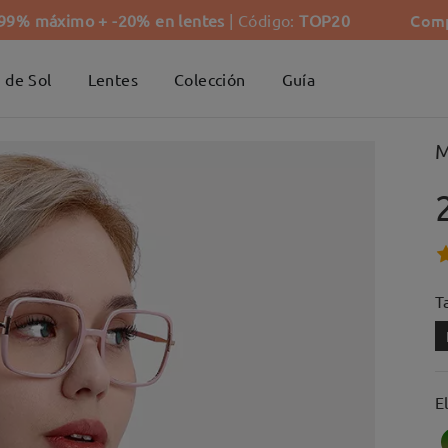
Comp
-99% máximo + -20% en lentes
| Código:
TOP20
 de Sol
Lentes
Colección
Guía
M
Ta
E