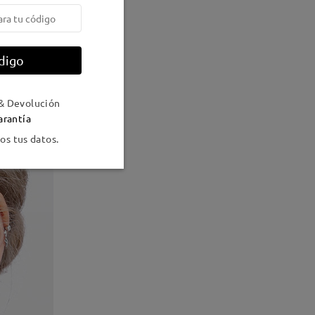
digo
& Devolución
arantía
s tus datos.