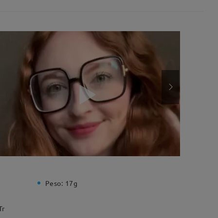
Peso:
17g
Tr