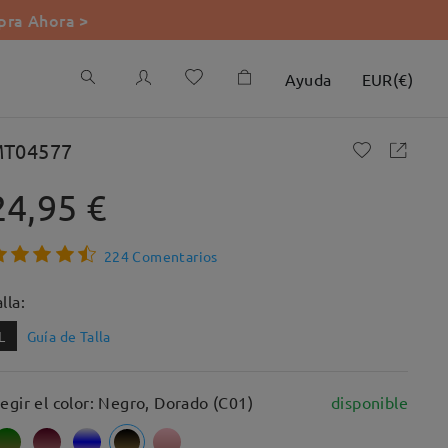
ra Ahora >
Ayuda
EUR
(
€
)
T04577
24,95 €
224 Comentarios
lla:
L
Guía de Talla
legir el color: Negro, Dorado (C01)
disponible