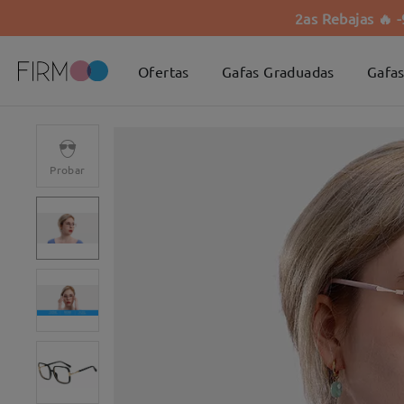
2as Rebajas 🔥 
Ofertas
Gafas Graduadas
Gafas
Probar