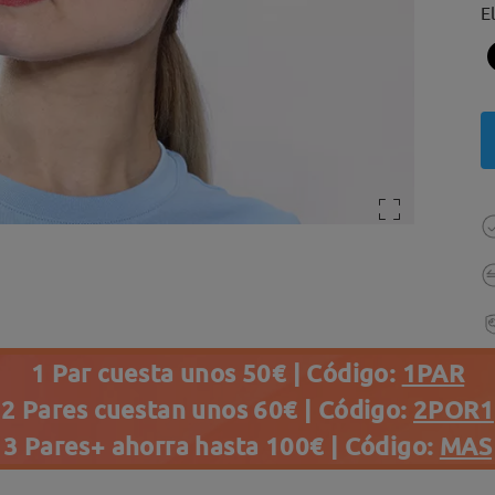
E
1 Par cuesta unos 50€ | Código:
1PAR
2 Pares cuestan unos 60€ | Código:
2POR1
3 Pares+ ahorra hasta 100€ | Código:
MAS