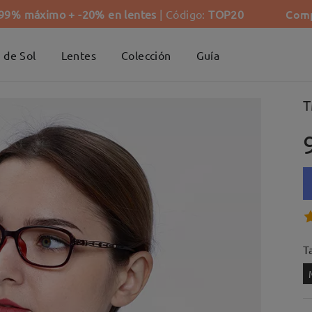
Comp
-99% máximo + -20% en lentes
| Código:
TOP20
 de Sol
Lentes
Colección
Guía
T
Ta