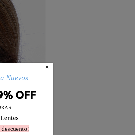
×
ra Nuevos
9% OFF
URAS
 Lentes
 descuento!