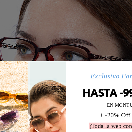
Exclusivo Pa
HASTA -9
EN MONT
+ -20% Off
¡Toda la web con