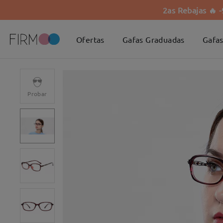
2as Rebajas 🔥 
Ofertas
Gafas Graduadas
Gafas
Probar