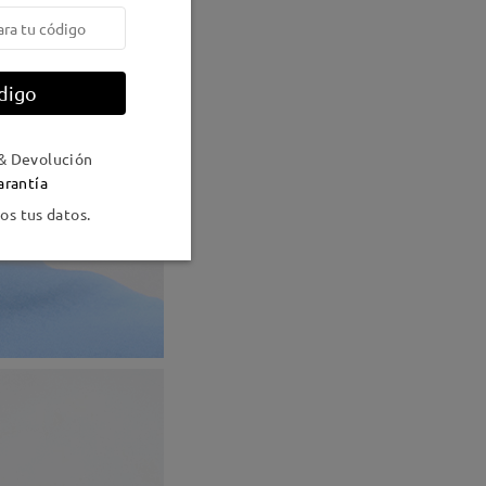
digo
& Devolución
arantía
s tus datos.