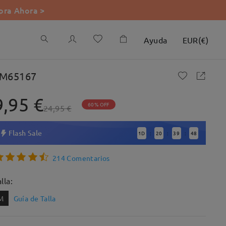
ra Ahora >
Ayuda
EUR
(
€
)
M65167
9,95 €
60% OFF
24,95 €
Flash Sale
1
D
20
39
47
:
:
:
214 Comentarios
lla:
M
Guía de Talla