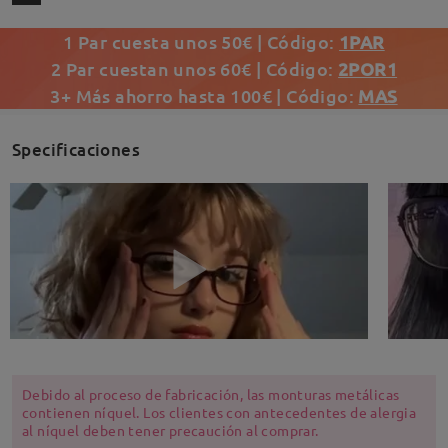
1 Par cuesta unos 50€ | Código:
1PAR
2 Par cuestan unos 60€ | Código:
2POR1
3+ Más ahorro hasta 100€ | Código:
MAS
Specificaciones
Debido al proceso de fabricación, las monturas metálicas
contienen níquel. Los clientes con antecedentes de alergia
al níquel deben tener precaución al comprar.