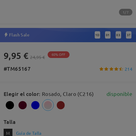
1/7
Flash Sale
1
D
01
03
37
:
:
:
9,95 €
60% OFF
24,95 €
#TM65167
214
Elegir el color
:
Rosado, Claro (C216)
disponible
Talla
M
Guía de Talla