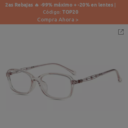
2as Rebajas 🔥 -99% máximo + -20% en lentes
|
Código:
TOP20
Compra Ahora >