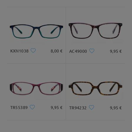
Envío
5-7 días laborales
detalles
Llegado
Tipo Rostro:
Longitud Rostro:
Ancho Rostro:
cuadrada
17.5cm/ 6.89 plg.
13cm/ 5.12 plg.
KXN1038
8,00 €
AC49000
9,95 €
Dimensiones
TR55389
9,95 €
TR94232
9,95 €
Ancho Total
Longitud de Patillas
131mm/ 5.16plg.
141mm/ 5.55plg.