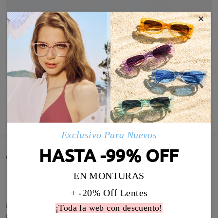
×
MOSTRAR MÁS
Exclusivo Para Nuevos
HASTA -99% OFF
Comentarios de Clientes(214)
EN MONTURAS
+ -20% Off Lentes
Muy bonitas y con detalles en las patillas para que
¡Toda la web con descuento!
no sea una gafa sin gracias, el azul es muy bonito,