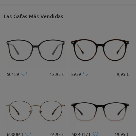
Las Gafas Más Vendidas
Ancho de Cristal
Altura de Cristal
Ancho de Puente
53mm/ 2.09plg.
34mm/ 1.34plg.
17mm/ 0.67plg.
Recomendación de Rostro
S0189
12,95 €
S939
9,95 €
Cuadrada
Redondo
Corazón
Diamante
Ovalado
* Solo Para Referencia
M38861
26,95 €
MX40171
19,95 €