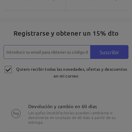
Descripción del Producto
Registrarse y obtener un 15% dto
Suscribir
Quiero recibir todas las novedades, ofertas y descuentos
en mi correo
Devolución y cambio en 60 días
Las gafas insatisfactorias pueden cambiarse o
devolverse en un plazo de 60 días a partir de su
entrega.