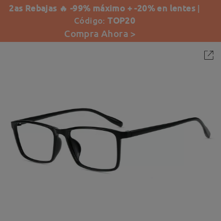
2as Rebajas 🔥 -99% máximo + -20% en lentes
|
Código:
TOP20
Compra Ahora >