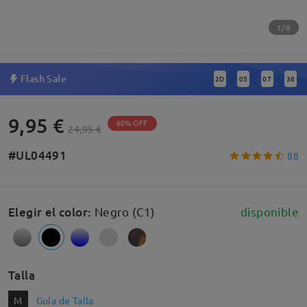
1/8
Flash Sale
2
D
05
07
36
:
:
:
9,95 €
60% OFF
24,95 €
#UL04491
88
Elegir el color
:
Negro (C1)
disponible
Talla
M
Guía de Talla