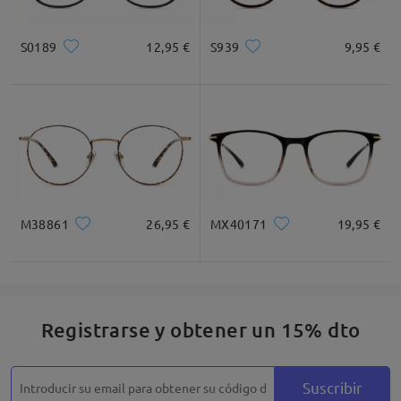
Cuadrada
Redondo
Corazón
Diamante
Ovalado
S0189
12,95 €
S939
9,95 €
* Solo Para Referencia
Descripción del Producto
M38861
26,95 €
MX40171
19,95 €
Registrarse y obtener un 15% dto
Suscribir