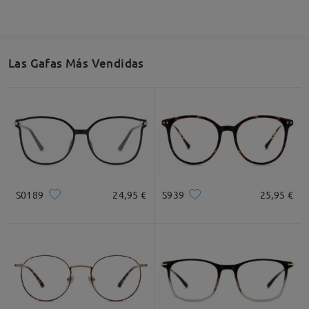
* Solo Para Referencia
Todo llegó perfecto. Gracias.
by
Miguel Angel Díaz Pareja
on
Apr 17 , 2026
Descripción del Producto
Las Gafas Más Vendidas
Leer todos los
comentarios
Deje su comentario
S0189
24,95 €
S939
25,95 €