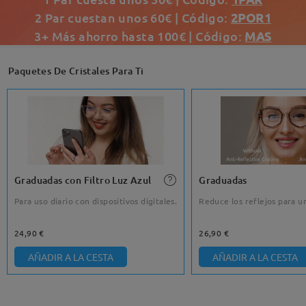
2 Par cuestan unos 60€ | Código:
2POR1
3+ Más ahorro hasta 100€ | Código:
MAS
Paquetes De Cristales Para Ti
Graduadas con Filtro Luz Azul
Graduadas
Para uso diario con dispositivos digitales.
Reduce los reflejos para un
24,90 €
26,90 €
AÑADIR A LA CESTA
AÑADIR A LA CESTA