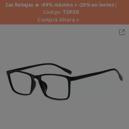
2as Rebajas 🔥 -99% máximo + -20% en lentes
|
Código:
TOP20
Compra Ahora >