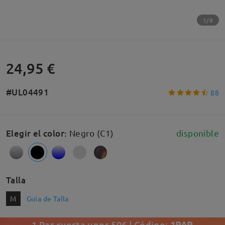
1/8
24,95 €
#UL04491
88
Elegir el color
:
Negro (C1)
disponible
Talla
M
Guía de Talla
1 Par cuesta unos 50€ | Código:
1PAR