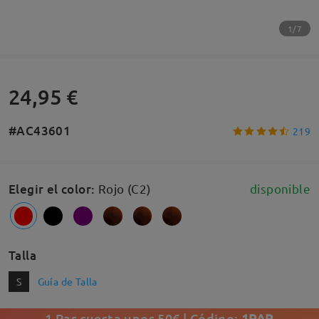
1/7
24,95 €
#AC43601
219
Elegir el color
:
Rojo (C2)
disponible
Talla
S
Guía de Talla
1 Par cuesta unos 50€ | Código:
1PAR