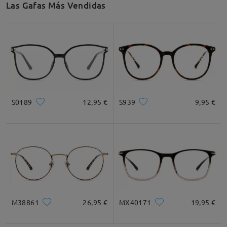
Las Gafas Más Vendidas
Recomendación de Rostro
Cuadrada
Redondo
Corazón
Diamante
Ovalado
S0189
12,95 €
S939
9,95 €
* Solo Para Referencia
Descripción del Producto
M38861
26,95 €
MX40171
19,95 €