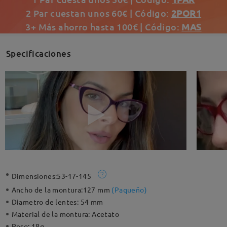
2 Par cuestan unos 60€ | Código:
2POR1
3+ Más ahorro hasta 100€ | Código:
MAS
Specificaciones
Dimensiones:
53-17-145
Ancho de la montura:
127 mm
(
Paqueño
)
Diametro de lentes:
54 mm
Material de la montura:
Acetato
Peso:
18g