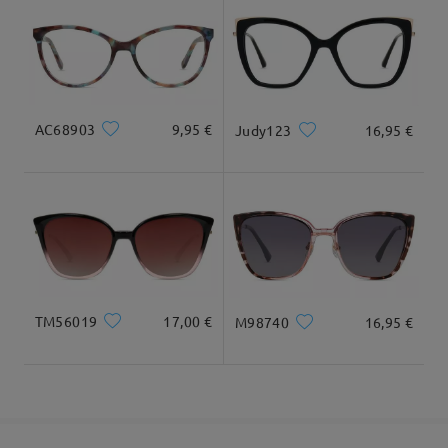
cuadrada
17.5cm/ 6.89 plg.
13cm/ 5.12 plg.
Llegado
Dimensiones
AC68903
9,95 €
Judy123
16,95 €
Ancho Total
Longitud de Patillas
127mm/ 5.00plg.
140mm/ 5.51plg.
TM56019
17,00 €
M98740
16,95 €
Ancho de Cristal
Altura de Cristal
Ancho de Puente
53mm/ 2.09plg.
44mm/ 1.73plg.
17mm/ 0.67plg.