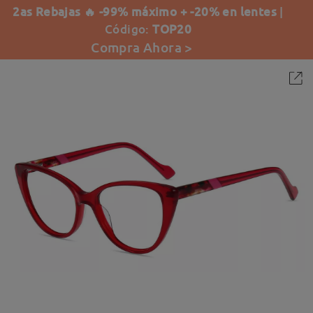
2as Rebajas 🔥 -99% máximo + -20% en lentes
|
Código:
TOP20
Compra Ahora >