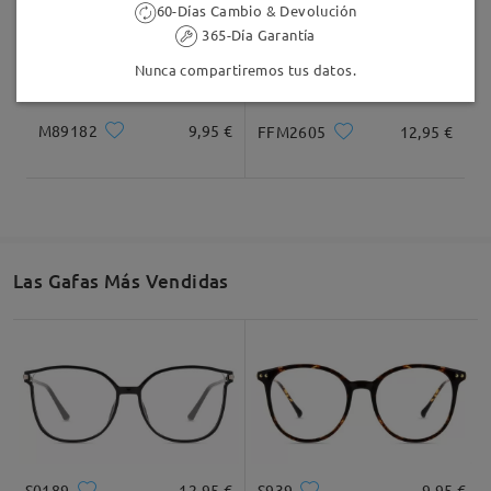
60-Días Cambio & Devolución
365-Día Garantía
Nunca compartiremos tus datos.
M89182
9,95 €
FFM2605
12,95 €
Las Gafas Más Vendidas
S0189
12,95 €
S939
9,95 €