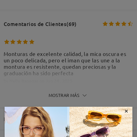
Comentarios de Clientes(69)
Monturas de excelente calidad, la mica oscura es
un poco delicada, pero el iman que las une a la
montura es resistente, quedan preciosas y la
graduación ha sido perfecta
by
Nelly Banegas
on
Jun 24 , 2025
MOSTRAR MÁS
×
Entrega