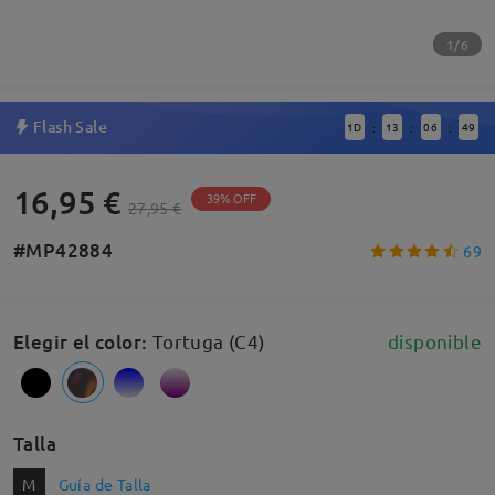
1/6
Flash Sale
1
D
13
06
48
:
:
:
16,95 €
39% OFF
27,95 €
#MP42884
69
Elegir el color
:
Tortuga (C4)
disponible
Talla
M
Guía de Talla