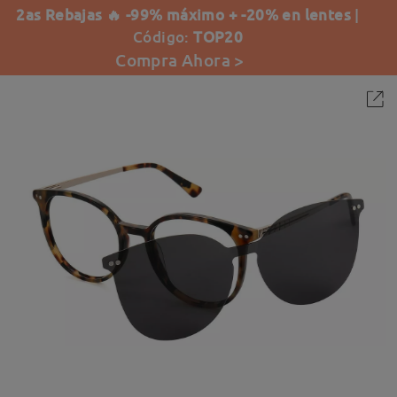
2as Rebajas 🔥 -99% máximo + -20% en lentes
|
Código:
TOP20
Compra Ahora >