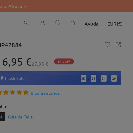
ra Ahora >
Ayuda
EUR
(
€
)
P42884
16,95 €
39% OFF
27,95 €
Flash Sale
3
D
21
51
25
:
:
:
0 Comentarios
lla:
M
Guía de Talla