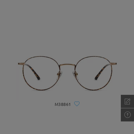
M38861