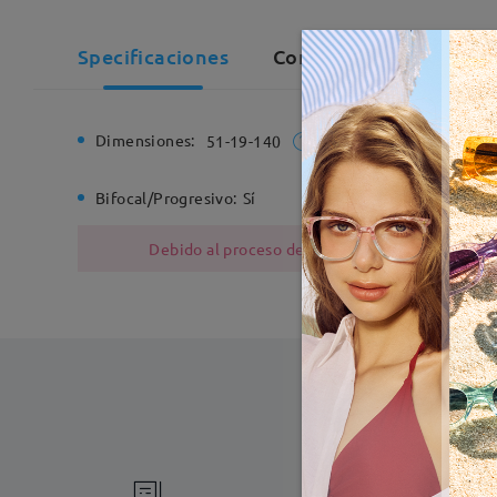
Specificaciones
Comentarios de Client
Dimensiones:
Ancho de
51-19-140
Bifocal/Progresivo:
Sí
Bisagra d
Debido al proceso de fabricación, las monturas
Fabricac