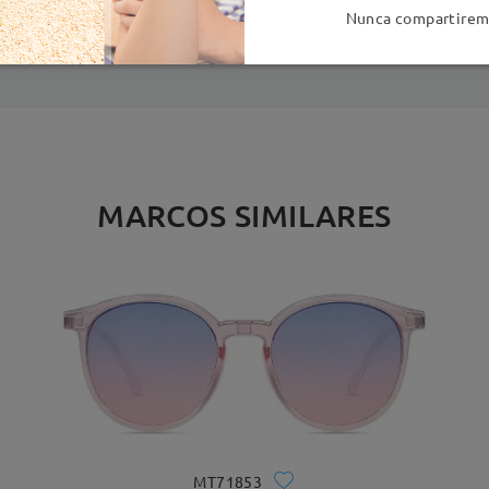
es
detalles
5
Nunca compartiremo
Enviado
MARCOS SIMILARES
MT71853