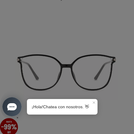
S0189
×