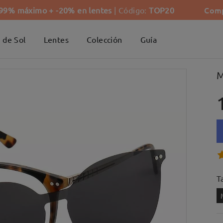
Comp
-99% máximo + -20% en lentes
| Código:
TOP20
 de Sol
Lentes
Colección
Guía
M
Ta