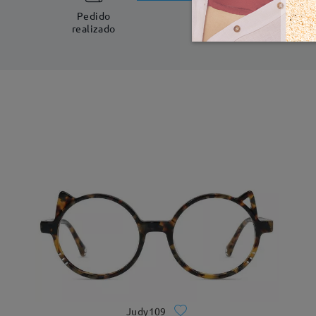
5-7 días laboral
Pedido
realizado
Judy109