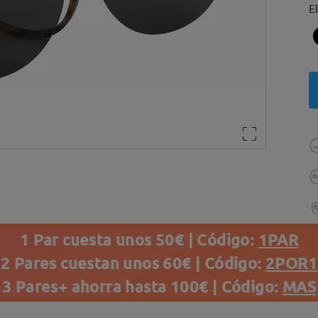
E
1 Par cuesta unos 50€ | Código:
1PAR
2 Pares cuestan unos 60€ | Código:
2POR1
3 Pares+ ahorra hasta 100€ | Código:
MAS