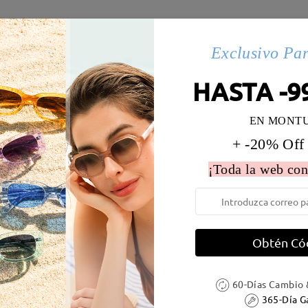
es
Exclusivo Pa
HASTA -9
 la montura:
131 mm
(
Medio
)
Diametro de lentes:
52 mm
EN MONT
e resorte:
Sí
Material de la montura:
Metal 
+ -20% Off
 metálicas contienen níquel. Los clientes con antecedentes de alerg
¡Toda la web con
Obtén Có
DELIVERY
60-Días Cambio 
365-Día G
ión