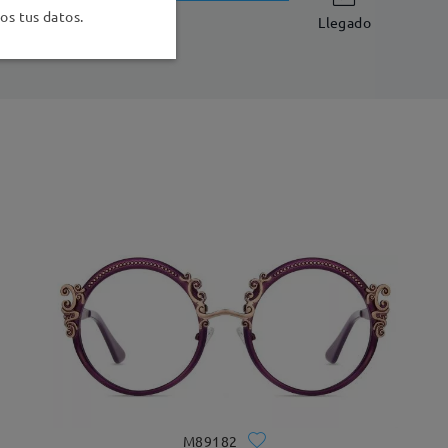
-7 días laborales
detalles
s tus datos.
Llegado
M89182