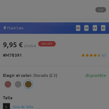
1/6
Flash Sale
2
D
14
25
41
:
:
:
9,95 €
64% OFF
27,95 €
#M78391
67
Elegir el color
:
Dorado (C3)
disponible
Talla
L
Guía de Talla