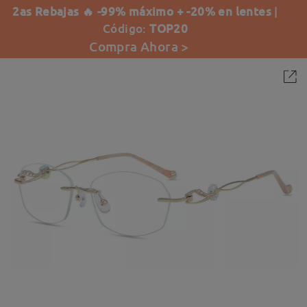
2as Rebajas 🔥 -99% máximo + -20% en lentes
|
Código:
TOP20
Compra Ahora >