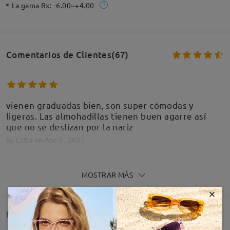
La gama Rx:
-6.00~+4.00
Comentarios de Clientes(67)
vienen graduadas bien, son super cómodas y
ligeras. Las almohadillas tienen buen agarre así
que no se deslizan por la nariz
by
Lidia
on
Apr 3 , 2025
MOSTRAR MÁS
Leer todos los
×
comentarios
Deje su comentario
Entrega